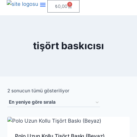
0
₺
0,00
Kendin Tasarla
Tişört Baskı
tişört baskıcısı
2 sonucun tümü gösteriliyor
Polo Uzun Kollu Tişört Baskı (Beyaz)